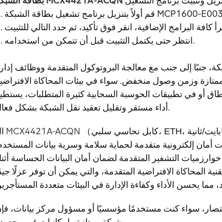
بطاقة الشبكة MCX4421A-ACQN
3. انتظر حتى يكتمل التثبيت قبل أن تتمكن من استخدامه.
، جنبًا إلى جنب مع معالجة البروتوكول المتقدمة ووظائف إدار
 ممتازة وزمن وصول منخفض. سواء في بيئات المحاكاة الافتراضي
أو في تطبيقات الحوسبة السحابية كثيرة المتطلبات، يستطيع MCX4421A-ACQN الحفاظ عل
أداء مستقر وتقليل تعقيد نقل الشبكة بشكل فعال.
（
MCX4421A-ACQN
ال
ات أمان إلكترونية متقدمة لحماية سلامة وسرية بيانات المستخدم
ارزميات التشفير المتقدمة لضمان أمان البيانات الحساسة أثنا
نية المحاكاة الافتراضية المتقدمة، والتي يمكن أن توفر عزلًا جيدً
صار، سواء كنت مستخدمًا مؤسسيًا أو مسؤول مركز بيانات، فإن MCX4421A-ACQN سيوفر لك تجرب
شبكة ممتازة وإمكانيات غير محدودة.