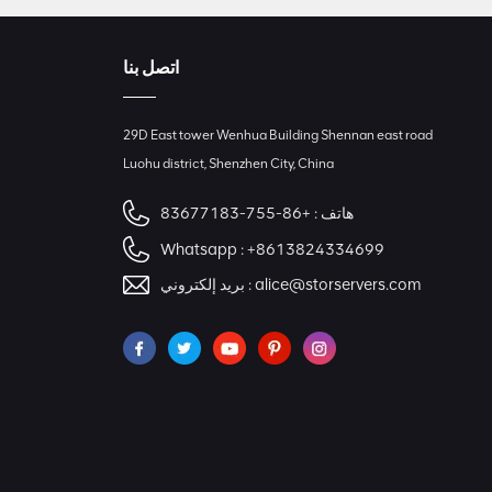
اتصل بنا
29D East tower Wenhua Building Shennan east road
Luohu district, Shenzhen City, China
هاتف :
+86-755-83677183
Whatsapp :
+8613824334699
alice@storservers.com
بريد إلكتروني :