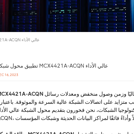
تطبيق محول شبكة MCX4421A-ACQN عالي الأداء
تطبيق محول شبكة MCX4421A-ACQN عالي الأداء
EC 16, 2023
مناسب للتطبيقات التي تتطلب نطاقًا تردديًا عاليًا وزمن وصول منخفض ومعدلات رسائل
MCX4421A-ACQN
متزايد على اتصالات الشبكة عالية السرعة والموثوقة. باعتبارن
جيا الشبكات، نحن فخورون بتقديم محول الشبكة عالي الأداء MCX4421A