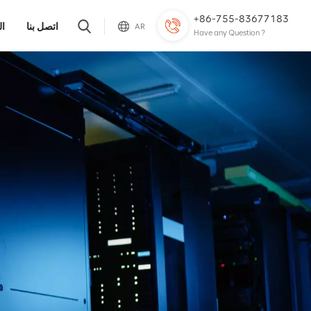
+86-755-83677183
اتصل بنا
ال
AR
Have any Question ?