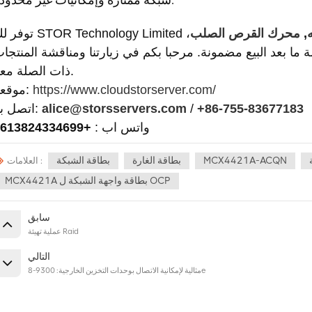
,
محرك القرص الصلب
،
ما بعد البيع مضمونة. مرحبا بكم في زيارتنا ومناقشة المنتجا
ذات الصلة معنا.
https://www.cloudstorserver.com/
موقعنا:
+86-755-83677183
/
alice@storsservers.com
اتصل بنا:
واتس اب :
+8613824334699
MCX4421A-ACQN
بطاقة الغارة
بطاقة الشبكة
العلامات :
MCX4421A بطاقة واجهة الشبكة ل OCP
سابق
عملية تهيئة Raid
التالي
مثالية لإمكانية الاتصال بوحدات التخزين الخارجية: 9300-8e