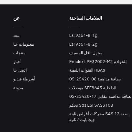
العلامات الساخنة
عن
Lsi 9361-8i 1g
بيت
Lsi 9361-8i 2g
معلومات عنا
محول ناقل المضيف
منتجات
Emulex LPE32002-M2 للخوادم
أخبار
القنوات الليفية HBAs
اتصل بنا
بطاقة مداهمة 08-25420-05
أشرطة فيديو
موصلات SFF8643 الداخلية
مدونة
بطاقة مداهمة مقابل 17-25420-05
تحكم Sas LSI SAS3108
محركات أقراص ثابتة SAS بسعة 12
جيجابايت / ثانية