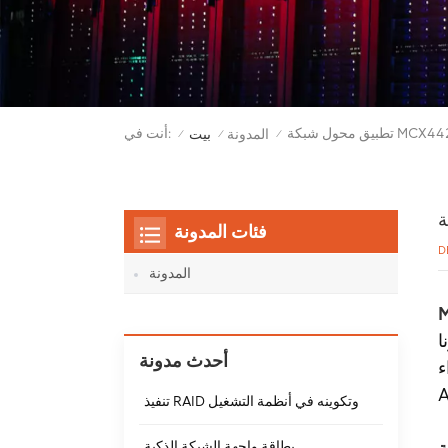
أنت في:
المدونة
بيت
/
/
/
فئات المدونة
D
المدونة
ا
أحدث مدونة
-
تنفيذ RAID وتكوينه في أنظمة التشغيل
بطاقة واجهة الشبكة الذكية