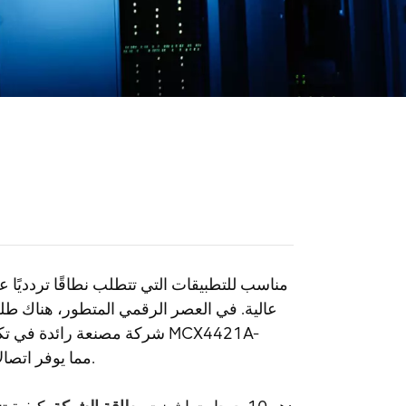
عالية. في العصر الرقمي المتطور، هناك طلب 
شركة مصنعة رائدة في تكنولو
ACQN، مما يوفر اتصالاً وأداءً فائقًا لمراكز البيانات الحديثة وشبكات المؤسسات.