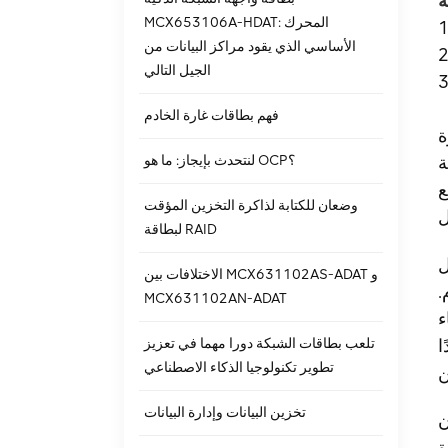
MCX653106A-HDAT: المحرك
الأساسي الذي يقود مراكز البيانات من
الجيل التالي
فهم بطاقات غارة الخادم
ة
لنتحدث بإيجاز: ما هو OCP؟
ة
ى
وضعان للكتابة لذاكرة التخزين المؤقت
لبطاقة RAID
الاختلافات بين MCX631102AS-ADAT و
.
MCX631102AN-ADAT
ء
تلعب بطاقات الشبكة دورا مهما في تعزيز
ا
تطوير تكنولوجيا الذكاء الاصطناعي
تخزين البيانات وإدارة البيانات
ة