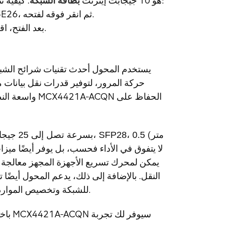
. كيفية تنزيل وتثبيت برنامج التشغيل:
هو 10 جيجابت إيثرنت
بطاقة الشبكة
1. قم أولاً بتنزيل برنامج تشغيل بطاقة الشبكة MCP1600-E003E26، ثم انقر فوقه لفتحه.
2. بعد الفتح، اقرأ كافة البرامج الإضافية، انقر فوق تأكيد، ثم حدد التالي للتثبيت.
يستخدم المحول أحدث تقنيات شرائح الشبكة
حركة المرور، لتوفير قدرات نقل بيانات
واسعة النطاق 
)
كابل نحاسي سلبي، ETH، بسرعة تصل إلى 25 جيجابايت/ثانية، SFP28، 0.5 متر
لا يتفوق في الأداء فحسب، بل يوفر أيضًا ميز
يمكن لمحرك تسريع الأجهزة المجهز معالجة خو
النقل. بالإضافة إلى ذلك، يدعم المحول أيضًا تق
للشبكة وتخصيص الموارد، مما يحسن الأداء وكفاءة الإدارة في البيئات متعددة المستأجرين.
باخت