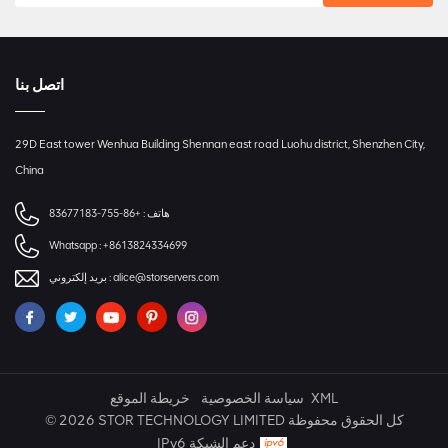
اتصل بنا
29D East tower Wenhua Building Shennan east road Luohu district, Shenzhen City,
China
هاتف :
+86-755-83677183
Whatsapp :
+8613824334699
alice@storservers.com
بريد إلكتروني :
XML
سياسة الخصوصية
خريطة الموقع
© 2026 STOR TECHNOLOGY LIMITED كل الحقوق محفوظة
IPv6 دعم الشبكة