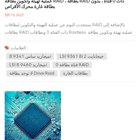
عملية تهيئة وتكوين بطاقة RAID ، بطاقة RAID ذات 0 قناة ، بدون
بطاقة غارة محرك الأقراص
SEP 15, 2023
سنتحدث اليوم عن عملية التهيئة والتكوين لبطاقات RAID بالإضافة إلى
بطاقات RAID ذات القناة 0 وبطاقات Raidless عملية تهيئة وتكوين بطاقة
RAID ما يسمى بالتهيئة يعني أنه بعد تشغيل النظام، تقوم وحدة المعالجة
المركزية بتنفيذ التعليمات الأولى على العنوان المحدد لناقل النظام، وهو
العلامات :
عنوان شريحة BIOS الخاصة باللوحة الأم. تحتوي شريحة BIOS على
LSI 9361 8i 2 جيجابايت
ميجاريد ساس 9341 8i
التعليمات الأولى لتنفيذ وحدة المعالجة المركزية، وتقوم وحدة المعالجة
0 قناة بطاقة RAID
LSI ميجاريد 9460 8i
المركزية بتنفيذها واحدة تلو الأخرى حتى، عند نقطة معينة، تخبر التعليمات
بطاقات الغارة
لا توجد بطاقة Drive Raid
وحدة المعالجة المركزية بمعالجة عناوين ROM الخاصة بالأجهزة الأخرى
الموجودة على الناقل (إن وجدت). وهذا يعني أنه بعد تشغيل النظام، ستقوم
وحدة المعالجة المركزية دائمًا بتنفيذ كود البرنامج في ذاكرة القراءة فقط
(ROM) الخاصة ببطاقة SCSI على الجهاز لتهيئة البطاقة. تتضمن التهيئة
التحقق من طراز البطاقة والشركة المصنعة ومسح كافة نواقل SCSI
الموجودة على البطاقة لتحديد كل جهاز وعرضه على الشاشة. في عملية
التهيئة، يمكنك إدخال BIOS الخاص ببطاقة SCSI نفسها كإعداد BIOS للوحة
الأم، وإعداد المحتوى بما في ذلك التحقق من سعة جهاز ناقل SCSI المتصل
والشركة المصنعة والحالة وSCSIID وLUNID وما إلى ذلك. 0 قناة بطاقة