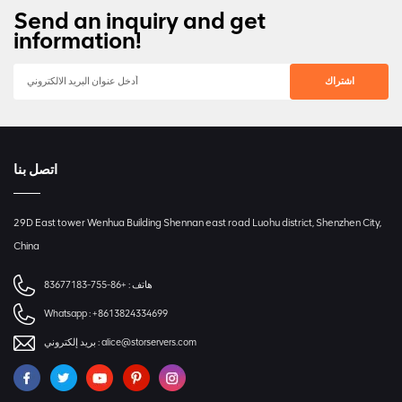
متنوعة ، وبرامج + أجهزة من الشركات المصنعة المقابلة ، ثم يزودون
Send an inquiry and get
الصلب الميكانيكية وشريحة التحكم في القرص الصلب وما إلى ذلك.
المستخدمين بتقييم واستشارة ما قبل البيع ، وإدارة عملية البيع ، والتثبيت ،
information!
والنشر ، وخدمات صيانة ما بعد البيع. احصل على أقصى استفادة من نظام
الحوسبة لديك من خلال مشورة الخبراء ودعم ما بعد البيع من فريق الخبراء
لدينا في STOR. ثق بنا لتقديم أفضل مكونات الخوادم والبرامج لتلبية
متطلبات الأداء والميزانية. مع تحسين تكامل وحدة المعالجة المركزية ، لا
يوجد سوى شريحتين رئيسيتين على اللوحة الأم: وحدة المعالجة المركزية
(للخوادم) وجسر I / O.
اتصل بنا
29D East tower Wenhua Building Shennan east road Luohu district, Shenzhen City,
China
هاتف :
+86-755-83677183
Whatsapp :
+8613824334699
alice@storservers.com
بريد إلكتروني :