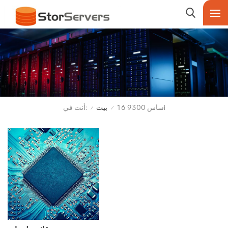
أنت في:
ساس 9300 16i
بيت
/
/