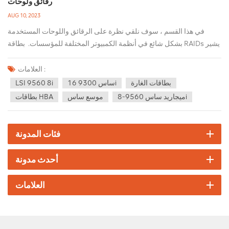
رقائق ولوحات
AUG 10, 2023
في هذا القسم ، سوف نلقي نظرة على الرقائق واللوحات المستخدمة
بشكل شائع في أنظمة الكمبيوتر المختلفة للمؤسسات. بطاقة RAIDs يشير
إلى وحدة تحكم SAS أو SATA بوظيفة RAID ، مثل LSI 9560 8 ط. بطاقة
HBAs يشير إلى وحدة تحكم SAS أو SATA بدون وظيفة RAID ، مثل: sas
العلامات :
9300 16i،ال مقاولاتيمكن لحام oller مباشرة باللوحة الرئيسية وتوصيله
بطاقات الغارة
ساس 9300 16i
LSI 9560 8i
بوحدة المعالجة المركزية من خلال ناقل PCIE. يمكنك أيضًا عمل بطاقة
ميجاريد ساس 9560-8i
موسع ساس
بطاقات HBA
PCIE وإدخالها في فتحة PCIE على اللوحة الرئيسية. تأتي بطاقات PCIE
بأشكال عديدة. أحدهما قياسي (ارتفاع كامل كامل الطول ، نصف ارتفاع
نصف طول ، إلخ. في الوقت الحالي ، هم في الأساس نصف ارتفاع ونصف
فئات المدونة
الطول) ، والآخر غير قياسي أو مخصص (هذه البطاقات مختلفة النماذج ،
ولكن لا تزال تستخدم بروتوكول PCIE ، ولكن يتغير شكل الواجهة المادية).
أحدث مدونة
تم تصميم نوع واحد من البطاقات غير القياسية ، يسمى بطاقة الميزانين ،
لتوفير مساحة في علبة الكمبيوتر من خلال وجود فتحات موجهة رأسياً بدلاً
العلامات
من موازية لسطح اللوحة ، بحيث تكون البطاقة موازية للوحة الأم. ال
القرص الصلب جهاز كمبيوتر مؤسسي موصول بلوحة معززة وسلكياً بـ SAS
HBA / RAID مراقب. تحتاج أحيانًا إلى توصيل المزيد من الأقراص الثابتة ،
ولا يكفي عدد منافذ الاتصال المباشر لوحدة التحكم SAS ، لذلك تحتاج إلى