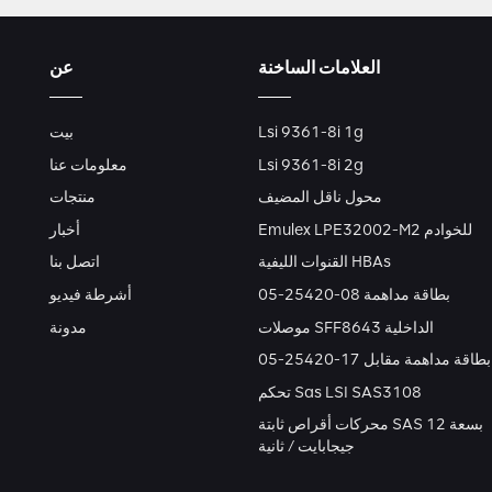
العلامات الساخنة
عن
Lsi 9361-8i 1g
بيت
Lsi 9361-8i 2g
معلومات عنا
محول ناقل المضيف
منتجات
Emulex LPE32002-M2 للخوادم
أخبار
القنوات الليفية HBAs
اتصل بنا
بطاقة مداهمة 08-25420-05
أشرطة فيديو
موصلات SFF8643 الداخلية
مدونة
بطاقة مداهمة مقابل 17-25420-05
تحكم Sas LSI SAS3108
محركات أقراص ثابتة SAS بسعة 12
جيجابايت / ثانية