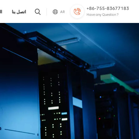
+86-755-83677183
اتصل بنا
ال
AR
Have any Question ?