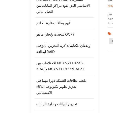
الأساسي الذي يقود مراكز البيانات من
NOV
الجيل التالي
قة مع SATA.
افقة
فهم بطاقات غارة الخادم
 في محركات
ا التحكم في محركات الأقراص الصلبة
في طبقة البروتوكول، واعتمادًا على الجهاز المتصل، يتم استخدام البروتوكول المقابل لنقل البيانات.
لنتحدث بإيجاز: ما هو OCP؟
ها. يتم استخدام بروتوكول
ناة SATA لنقل البيانات بين SAS وSATA. من حيث السعر، فإن محركات الأقراص الصلبة SAS (مثل ST8000NM001A ساس 8 تيرابايت) بشكل عام
وضعان للكتابة لذاكرة التخزين المؤقت
رعة دوران القرص الصلب SATA بين 5400
لبطاقة RAID
هتزاز الدوراني لضمان
لبيانات
ج إلى استخدامها بشكل منتظم.
الاختلافات بين MCX631102AS-
ADAT و MCX631102AN-ADAT
تلعب بطاقات الشبكة دورا مهما في
تعزيز تطوير تكنولوجيا الذكاء
الاصطناعي
تخزين البيانات وإدارة البيانات