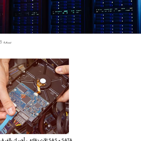
HUS728T8TALE6L4 SATA سعة 8 تيرابايت
ثلاث دقائق ، أخبرك بالفرق بين SAS و SATA