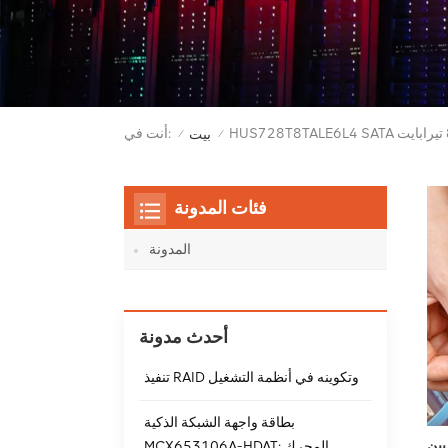
أنت في:
بيت
/
/
فئات المدونة
المدونة
أحدث مدونة
تنفيذ RAID وتكوينه في أنظمة التشغيل
بطاقة واجهة الشبكة الذكية
MCX653106A-HDAT: المحرك