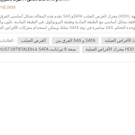
 02, 2023
تقدم هذه المقالة بشكل أساسي الفرق بين SAS وSATA محرك القرص الصلب (HDD). تقنية واجهة SAS متوافقة مع الإصدارات الساب
كل أساسي مع الطبقة المادية وطبقة البروتوكول. في الطبقة المادية، تكون واجهة SAS وواجهة SATA متو
تمامًا، ويمكن استخدام محركات الأقراص الصلبة SATA مباشرة في بيئة SAS. من حيث الواجهة، يمكن لوحدة التحكم SAS التحكم مباشرة
الأقراص الصلبة SATA، ولكن لا يمكن استخدام SAS مباشرة في بيئة SATA لأن وحدة التحكم SATA لا يمكنه
SAS. يتكون SAS من ثلاثة أنواع من البروتوكولات 
الأقراص الصلبة
الفرق بين SAS و SATA
القرص الصلب
العلامات :
يتم استخدام بروتوكول SCSI التسلسلي لإرسال أوامر SCSI. تُستخدم بروتوكولات إدارة SCSI لصيانة الأجهزة المتصلة وإدارت
محرك الأقراص الصلبة HDD
HUS728T8TALE6L4 SATA سعة 8 تيرابايت
ق
أكثر تكلفة من SATA (مثل HUS728T8TALE6L4 8 تيرابايت ساتا) محركات الأقراص الصلبة. تتراوح س
و7200. محركات الأقراص الصلبة SAS هي في الأساس 10000 دورة في الدقيقة أو 15000 دورة في الدقيقة ومجهزة بتعويض الا
دقة البيانات، لذلك تتمتع بموثوقية أعلى. تُستخدم محركات الأقراص الثابتة SAS في التطبيقات التي يكون فيها حجم البيانات كبيرًا ويكون توفر ا
أمرًا بالغ الأهمية. تعد SATA تقنية رائعة يجب توفرها في جهاز الكمبيوتر الخاص بك إذا كنت تقوم بتخزين معلومات لا تحتا