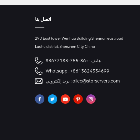
اتصل بنا
29D East tower Wenhua Building Shennan east road
Luohu district, Shenzhen City, China
هاتف :
+86-755-83677183
Whatsapp :
+8613824334699
alice@storservers.com
بريد إلكتروني :