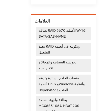
العلامات
بطاقة RAID الأصلية 9670W-16i
SATA/SAS/NVME
تنفيذ RAID وتكوينه في أنظمة
التشغيل
الحوسبة السحابية والمحاكاة
الافتراضية
منصات الخادم السائدة وتدعم
أنظمة Linux وWindows وأنظمة
Hypervisor المتعددة
بطاقة واجهة الشبكة
MCX653106A-HDAT 200