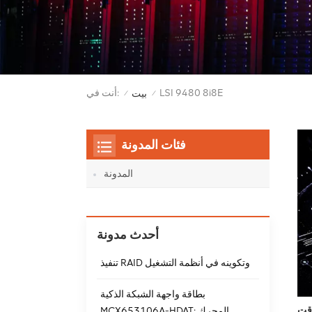
LSI 9480 8i8E
أنت في:
بيت
/
/
فئات المدونة
المدونة
أحدث مدونة
تنفيذ RAID وتكوينه في أنظمة التشغيل
بطاقة واجهة الشبكة الذكية
ؤقت
MCX653106A-HDAT: المحرك