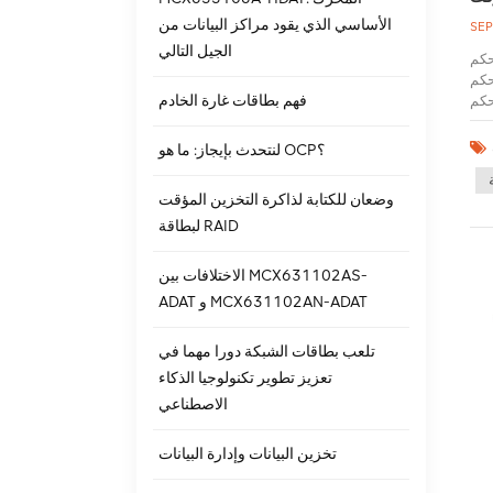
الأساسي الذي يقود مراكز البيانات من
SEP
الجيل التالي
الخلفية: عند إرسال البيانات من
ف من تنفيذ عملية
فهم بطاقات غارة الخادم
ا على
ة إلى القرص
لأن
لنتحدث بإيجاز: ما هو OCP؟
لى الأعلى،
كرة
وضعان للكتابة لذاكرة التخزين المؤقت
لوية والسفلية ستنتج
لبطاقة RAID
هذا
رار في تشغيل ذاكرة التخزين
خال/
الاختلافات بين MCX631102AS-
ًا على
ADAT و MCX631102AN-ADAT
 لم يعد تسريع ذاكرة
دًا
تلعب بطاقات الشبكة دورا مهما في
ص والتي
د أنه
تعزيز تطوير تكنولوجيا الذكاء
اور
الاصطناعي
نقل
خرى، إذا تم أيضًا تخزين العديد من
تخزين البيانات وإدارة البيانات
ًا،
على