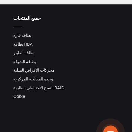
وشرائط كما هو الحال في التنسيق منخفض المستوى. هذا ا
جميع المنتجات
بطاقة غارة
بطاقة HBA
الإطلاق على القرص الفعلي لوضع علامة على ما يسمى با
بطاقة الفايبر
بطاقة الشبكة
محركات الأقراص الصلبة
وحده المعالجه المركزيه
الغارة، أعتقد أن لديك فهمًا أعمق لبطاقة الغارة. إذا كان
النسخ الاحتياطي لبطارية RAID
9361 4i, إل إس آي 9341 8i وما إلى ذلك، ضمان لمدة ثلاث سنوات وسعر المصنع غير المسبوق لتقليل مخاوفك.
Cable