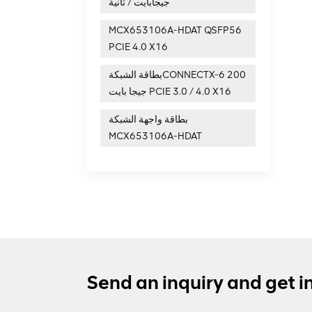
جيجابايت / ثانية
لصيغ
 10، يجب على
MCX653106A-HDAT QSFP56
رص الفعلي المقابل، وسرعة الاستعلام بطيئة جدًا، ناهيك عن مواجهة مثل هذا الجدول الكبير. إذا
م تنفيذه بالكامل
PCIE 4.0 X16
غير
يد الذي
بطاقة الشبكةCONNECTX-6 200
ن التعرف على
جيجا بايت PCIE 3.0 / 4.0 X16
اسيًا لمعلومات DDFRAID، مما يتطلب من جميع الشركات المصنعة
ات RAID مشتركة. بعد الخطوات، يقوم رمز تطبيق RAID بتوجيه وحدة
بطاقة واجهة الشبكة
 "قرص منطقي" افتراضي، أو ببساطة LUN، إلى رمز برنامج التشغيل على مستوى نظام التشغيل. 1. هيكل بطاقة
MCX653106A-HDAT
 المركزية عبارة عن نظام كمبيوتر صغير يحتوي على وحدة المعالجة المركزية والذاكرة وذاكرة
ر الكبير. من المهم تضمين وحدة تحكم SCSI على
تصلة بالواجهة الخلفية. يتم توصيل الواجهة الأمامية بناقل PCI الخاص بالمضيف، لذلك يجب أن يكون
ك ROM، يُستخدم بشكل عام
مثل دور ذاكرة الوصول العشوائي (RAM)
RAI
ذلك. إن السماح لوحدة المعالجة المركزية
رة،
صًا
لفرق بين بطاقة RAID وبطاقة SCSI هو وظيفة RAID، والأخرى لا تختلف كثيرًا.
حاضر، تحتوي بطاقة SCSI RAID على ما يصل
Send an inquiry and get i
ظيفة RAID،
لة بالأقراص الخاضعة لسيطرتها
R لاستخدام خيارات ROM