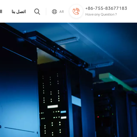
+86-755-83677183
اتصل بنا
ال
AR
Have any Question ?