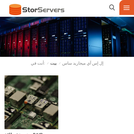
أنت في:
إل إس آي ميجاريد ساس
بيت
/
/