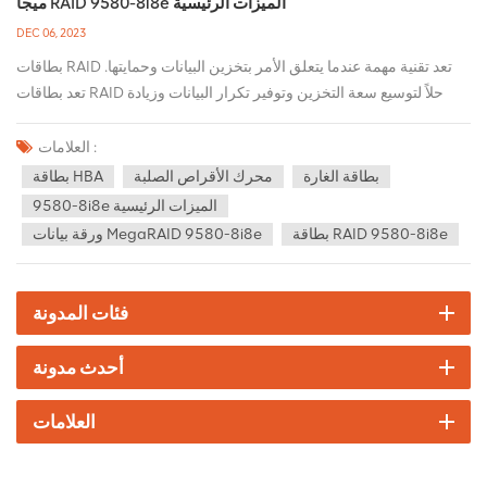
ميجا RAID 9580-8i8e الميزات الرئيسية
DEC 06, 2023
بطاقات RAID تعد تقنية مهمة عندما يتعلق الأمر بتخزين البيانات وحمايتها.
تعد بطاقات RAID حلاً لتوسيع سعة التخزين وتوفير تكرار البيانات وزيادة
إنتاجية البيانات. في هذا الصدد، 9580-8i8e بطاقات RAID هو منتج
ممتاز. ال غارة 9580-8i8e يتميز بـ 8 منافذ SAS داخلية (SCSI متصلة
العلامات :
تسلسليًا) و8 منافذ SAS خارجية لدعم ما يصل إلى 8 محركات أقراص ثابتة
بطاقة الغارة
محرك الأقراص الصلبة
بطاقة HBA
داخلية و8 محركات أقراص ثابتة خارجية. وهذا يجعلها مثالية للتعامل مع
9580-8i8e الميزات الرئيسية
كميات كبيرة من البيانات وبيئات التخزين المعقدة. تشمل الميزات الرئيسية
بطاقة RAID 9580-8i8e
ورقة بيانات MegaRAID 9580-8i8e
ما يلي:قم بتوصيل ما يصل إلى 240 جهاز SAS/SATA أو 32 جهاز NVMe
لكل وحدة تحكميتناسب مع الخوادم المثبتة على حامل ذات عامل الشكل
المنخفض وموصلات SAS المثبتة على الجانبمخرج كابل ملائم لعامل
فئات المدونة
الشكلادعم التطبيقات المهمة ذات النطاق الترددي العالي من خلال اتصال
PCIe 4.0موازنة الحماية والأداء للتطبيقات المهمة باستخدام RAID 0 و00
أحدث مدونة
و1 و5 و6 و10 و50 و60وضع JBOD مع RAID 0 و1 و10 وJBOD لبيئات
SDSأضف المزيد من الحماية وراحة البال مع حماية ذاكرة التخزين المؤقت
العلامات
للفلاش بشكل عام، 9580-8i8e بطاقة ريد هو حل تخزين متقدم يوفر الأداء
العالي والموثوقية والمرونة. سواء كانت مؤسسة صغيرة أو مركز بيانات
كبير، يمكن لبطاقة RAID هذه تلبية احتياجاتها لأداء التخزين وأمن البيانات،