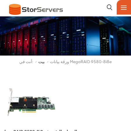
أنت في:
ورقة بيانات MegaRAID 9580-8i8e
بيت
/
/