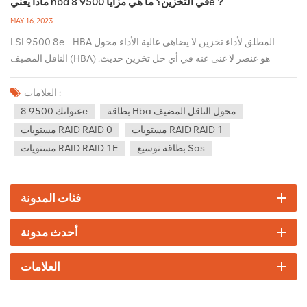
ماذا يعني hba في التخزين؟ ما هي مزايا 9500 8e？
MAY 16, 2023
LSI 9500 8e - HBA المطلق لأداء تخزين لا يضاهى عالية الأداء محول
الناقل المضيف (HBA) هو عنصر لا غنى عنه في أي حل تخزين حديث.
وعندما يتعلق الأمر باختيار أفضل HBA لاحتياجات التخزين الخاصة بك ، فإن
LSI 9500 8e يبرز كواحد من الأفضل. بفضل ميزاته المتطورة وأدائه الذي
العلامات :
لا مثيل له ، يعد LSI 9500 8e الخيار الأمثل لأولئك الذين يرغبون في
بطاقة Hba محول الناقل المضيف
عنوانك 9500 8e
الحصول على أفضل أداء في التخزين. إذن ماذا يعني HBA في التخزين ،
مستويات RAID RAID 1
مستويات RAID RAID 0
ولماذا يعتبر 9500 8e خيارًا مقنعًا؟ ببساطة ، يعد HBA جهازًا متخصصًا يتيح
بطاقة توسيع Sas
مستويات RAID RAID 1E
الاتصال بين الخادم ومجموعة التخزين. يعمل كجسر بين الخادم والتخزين ،
مما يضمن إمكانية نقل البيانات بسرعة وكفاءة. بمعنى آخر ، HBA هو الرابط
الذي يجعل تخزين البيانات ممكنًا. وعندما يتعلق الأمر بـ LSI 9500 8e ، فلا
فئات المدونة
تتوقع سوى الأفضل. تم تصميم HBA لتقديم أداء لا مثيل له ، حتى في ظل
الظروف الأكثر تطلبًا. يدعم ما يصل إلى 1024 من أجهزة SAS أو SATA ،
أحدث مدونة
مما يسمح لك بتوسيع نطاق التخزين لديك لتلبية الاحتياجات المتزايدة لعملك.
بفضل ثمانية منافذ SAS / SATA خارجية بسرعة 12 جيجابت / ثانية ، يتيح
العلامات
الطراز 9500 8e سرعات نقل بيانات فائقة السرعة والتي تعد ضرورية
لمتطلبات تخزين البيانات الحديثة. علاوة على ذلك ، يأتي LSI 9500 8e
مليئًا بالميزات التي لا تجعله موثوقًا به فحسب ، بل يجعله أيضًا متعدد