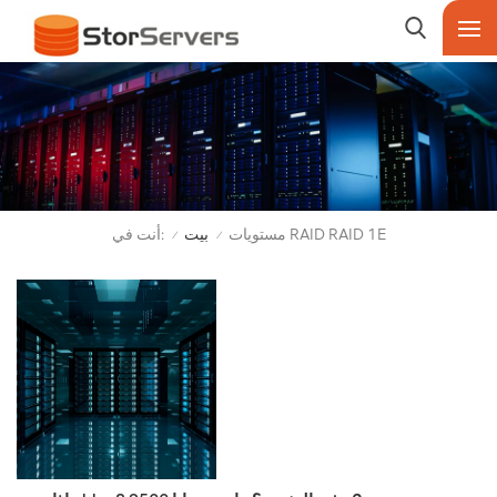
أنت في:
مستويات RAID RAID 1E
بيت
/
/