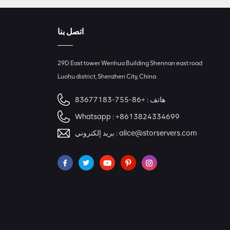
اتصل بنا
29D East tower Wenhua Building Shennan east road
Luohu district, Shenzhen City, China
هاتف :
+86-755-83677183
Whatsapp :
+8613824334699
alice@storservers.com
بريد إلكتروني :