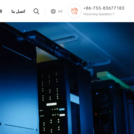
+86-755-83677183
اتصل بنا
ال
AR
Have any Question ?