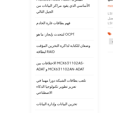
الأساسي الذي يقود مراكز البيانات من
MAY
الجيل التالي
 تخزين حديث. وعندما يتعلق
ة وأدائه الذي لا مثيل له ، يعد
فهم بطاقات غارة الخادم
ي التخزين ، ولماذا يعتبر 9500 8e خيارًا
ما يضمن إمكانية نقل البيانات
 سوى الأفضل. تم تصميم
لنتحدث بإيجاز: ما هو OCP؟
 الظروف الأكثر تطلبًا. يدعم ما يصل إلى 1024 من أجهزة SAS أو SATA ، مما يسمح لك بتوسيع نطاق التخزين
قل بيانات
وضعان للكتابة لذاكرة التخزين المؤقت
فحسب ،
لبطاقة RAID
 و RAID 1 و RAID
اً لا مثيل له للبيانات. بالإضافة إلى ذلك ، فهو متوافق مع مجموعة واسعة من أنظمة التشغيل والأنظمة الأساسية للأجهزة ،
ات لا
الاختلافات بين MCX631102AS-
 9500 8e الحل النهائي لجميع احتياجات التخزين
ADAT و MCX631102AN-ADAT
تلعب بطاقات الشبكة دورا مهما في
تعزيز تطوير تكنولوجيا الذكاء
الاصطناعي
تخزين البيانات وإدارة البيانات