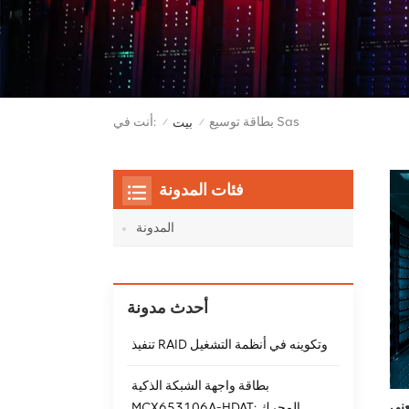
بطاقة توسيع Sas
أنت في:
بيت
/
/
فئات المدونة
المدونة
أحدث مدونة
تنفيذ RAID وتكوينه في أنظمة التشغيل
بطاقة واجهة الشبكة الذكية
MCX653106A-HDAT: المحرك