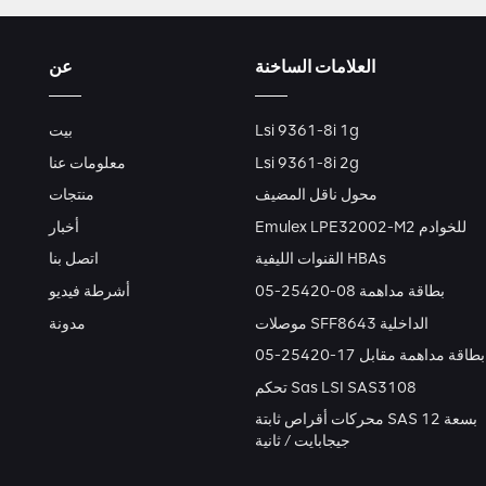
العلامات الساخنة
عن
Lsi 9361-8i 1g
بيت
Lsi 9361-8i 2g
معلومات عنا
محول ناقل المضيف
منتجات
Emulex LPE32002-M2 للخوادم
أخبار
القنوات الليفية HBAs
اتصل بنا
بطاقة مداهمة 08-25420-05
أشرطة فيديو
موصلات SFF8643 الداخلية
مدونة
بطاقة مداهمة مقابل 17-25420-05
تحكم Sas LSI SAS3108
محركات أقراص ثابتة SAS بسعة 12
جيجابايت / ثانية