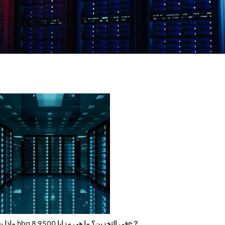
ماذا يعني hba في التخزين؟ ما هي مزايا 9500 8e？