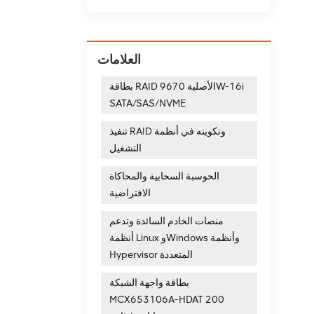
العلامات
بطاقة RAID الأصلية 9670W-16i
SATA/SAS/NVME
تنفيذ RAID وتكوينه في أنظمة
التشغيل
الحوسبة السحابية والمحاكاة
الافتراضية
منصات الخادم السائدة وتدعم
أنظمة Linux وWindows وأنظمة
Hypervisor المتعددة
بطاقة واجهة الشبكة
MCX653106A-HDAT 200