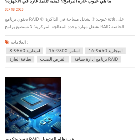
ما هي عيوب غارة البرامج؟ كيفية تنفيذ غارة في الأجهزة؟
SEP 08, 2023
يحتوي برنامج RAID على ثلاثة عيوب: ① يشغل مساحة في الذاكرة؛ ②
تشغل موارد وحدة المعالجة المركزية؛ لا تستطيع برامج RAID الخاصة
بالبرامج تحويل قسم القرص المثبت عليه نظام التشغيل إلى وضع RAID.
نظرًا لأن برنامج RAID يعمل أعلى نظام التشغيل، فلا يمكن تنفيذ وظيفة
العلامات :
RAID حتى يتم تمهيد نظام التشغيل. بمعنى آخر، في حالة تلف نظام
ميجاريد 9460-16i
ساس 9300-16i
ميغاريد 9560-8i
التشغيل، لن يعمل برنامج RAID، وستصبح البيانات الموجودة على القرص
برنامج إدارة بطاقة RAID
القرص الصلب
بطاقة الغارة
مجموعة من الأشياء عديمة الفائدة. لأنه لا يمكن التعرف على البيانات
الموجودة على قرص RAID وقراءتها وكتابتها بشكل صحيح إلا من خلال
البرنامج الذي ينفذ خوارزمية RAID المقابلة. إذا لم يكن هناك برنامج RAID
مطابق، فإن البيانات الموجودة على القرص الفعلي تكون مجرد أجزاء قليلة،
ويمكن لبرنامج RAID فقط دمج هذه الأجزاء. لحسن الحظ، ستقوم معظم
برامج RAID الحالية بتخزين معلومات الخوارزمية الخاصة بها على القرص،
وبمجرد حدوث مشكلة في نظام التشغيل، أو حدوث مشكلة في الجهاز
المضيف، يمكنك توصيل هذه الأقراص بأجهزة أخرى، ثم تثبيت نفس برنامج
RAID . بعد أن يقرأ برنامج RAID معلومات RAID المخزنة في منطقة ثابتة
على القرص الصلب، ويمكن الاستمرار في استخدامه. يحتوي برنامج RAID
تنفيذ وتكوين RAID في نظام التشغيل
على العديد من أوجه القصور التي تجعل الأشخاص يفكرون باستمرار في