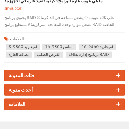
ما هي عيوب غارة البرامج؟ كيفية تنفيذ غارة في الأجهزة؟
SEP 08, 2023
يحتوي برنامج RAID على ثلاثة عيوب: ① يشغل مساحة في الذاكرة؛ ②
تشغل موارد وحدة المعالجة المركزية؛ لا تستطيع برامج RAID الخاصة
بالبرامج تحويل قسم القرص المثبت عليه نظام التشغيل إلى وضع RAID.
نظرًا لأن برنامج RAID يعمل أعلى نظام التشغيل، فلا يمكن تنفيذ وظيفة
العلامات :
RAID حتى يتم تمهيد نظام التشغيل. بمعنى آخر، في حالة تلف نظام
ميجاريد 9460-16i
ساس 9300-16i
ميغاريد 9560-8i
التشغيل، لن يعمل برنامج RAID، وستصبح البيانات الموجودة على القرص
برنامج إدارة بطاقة RAID
القرص الصلب
بطاقة الغارة
مجموعة من الأشياء عديمة الفائدة. لأنه لا يمكن التعرف على البيانات
الموجودة على قرص RAID وقراءتها وكتابتها بشكل صحيح إلا من خلال
البرنامج الذي ينفذ خوارزمية RAID المقابلة. إذا لم يكن هناك برنامج RAID
فئات المدونة
مطابق، فإن البيانات الموجودة على القرص الفعلي تكون مجرد أجزاء قليلة،
ويمكن لبرنامج RAID فقط دمج هذه الأجزاء. لحسن الحظ، ستقوم معظم
أحدث مدونة
برامج RAID الحالية بتخزين معلومات الخوارزمية الخاصة بها على القرص،
وبمجرد حدوث مشكلة في نظام التشغيل، أو حدوث مشكلة في الجهاز
العلامات
المضيف، يمكنك توصيل هذه الأقراص بأجهزة أخرى، ثم تثبيت نفس برنامج
RAID . بعد أن يقرأ برنامج RAID معلومات RAID المخزنة في منطقة ثابتة
على القرص الصلب، ويمكن الاستمرار في استخدامه. يحتوي برنامج RAID
على العديد من أوجه القصور التي تجعل الأشخاص يفكرون باستمرار في