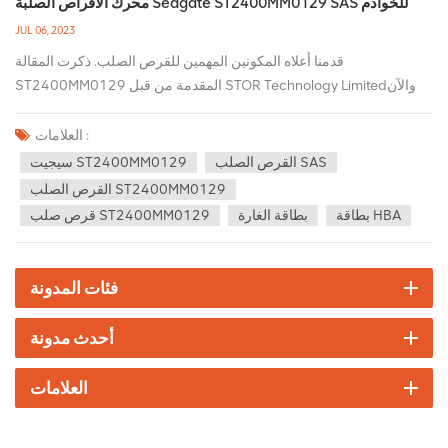
محرك الأقراص الصلبة Seagate ST2400MM0129 SAS للخوادم
JUL 06, 2023
قدمنا أعلاه المكونين المهمين للقرص الصلب. ذكرت المقالة
ST2400MM0129 المقدمة من قبل STOR Technology Limitedوالآن
سنتحدث عنها بالتفصيل. ST2400MM0129 هو نموذج محرك أقراص ثابتة
SAS لسلسلة Exos 10E2400 المصنعة بواسطة Seagate. فيما يلي
العلامات :
المواصفات والمزايا المحددة للقرص الصلب: 1. السعة:
القرص الصلب SAS
سيجيت ST2400MM0129
ST2400MM0129 لديها سعة تخزين 2.4 تيرا بايت ، والتي يمكن أن
القرص الصلب ST2400MM0129
تستوعب كمية كبيرة من البيانات. 2. الواجهة: تستخدم واجهة SAS لتوفير
بطاقة HBA
بطاقة الغارة
قرص صلب ST2400MM0129
اتصال موثوق به لبيئة تخزين عالية الأداء. 3. السرعة: تبلغ سرعة القرص
الصلب 10000 دورة في الدقيقة ، مما يوفر سرعة وصول أسرع للبيانات
ومناسب للتطبيقات ذات متطلبات الأداء العالي. 4. ذاكرة التخزين المؤقت:
فئات المدونة
مع ذاكرة تخزين مؤقت سعة 256 ميجابايت ، يمكنها تسريع عمليات قراءة
وكتابة البيانات وتحسين سرعة استجابة النظام. 5. الموثوقية: تحمي تقنية
أحدث مدونة
الموثوقية من Seagate ، بما في ذلك المستشعرات وإمكانيات استرداد
RAID وتصحيح الأخطاء المتقدم ، البيانات من التلف أو الضياع. 6. الأداء
العلامات
العالي: تم تصميم HDD ST2400MM0129 لبيئة التخزين على مستوى
المؤسسات ، مما يوفر أداء قراءة وكتابة ممتازًا ، ومناسب لمراكز البيانات ،
والخوادم والتطبيقات واسعة النطاق. 7. المتانة: قرص صلب لديه مقاومة