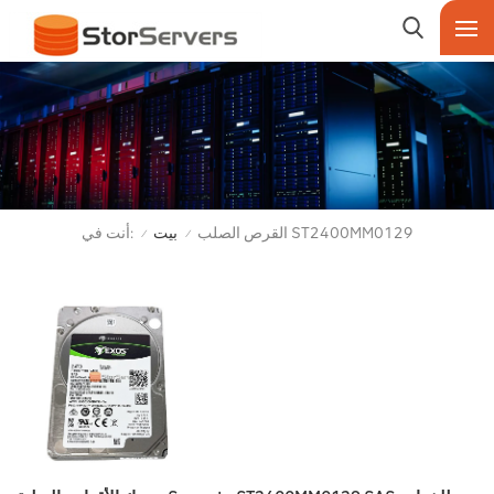
أنت في:
القرص الصلب ST2400MM0129
بيت
/
/