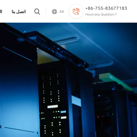
+86-755-83677183
اتصل بنا
ال
AR
Have any Question ?