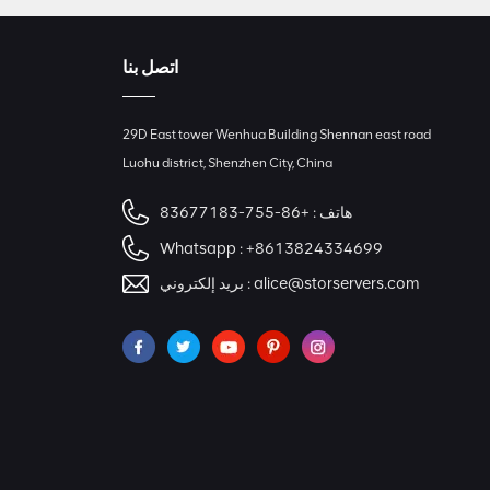
اتصل بنا
29D East tower Wenhua Building Shennan east road
Luohu district, Shenzhen City, China
هاتف :
+86-755-83677183
Whatsapp :
+8613824334699
alice@storservers.com
بريد إلكتروني :