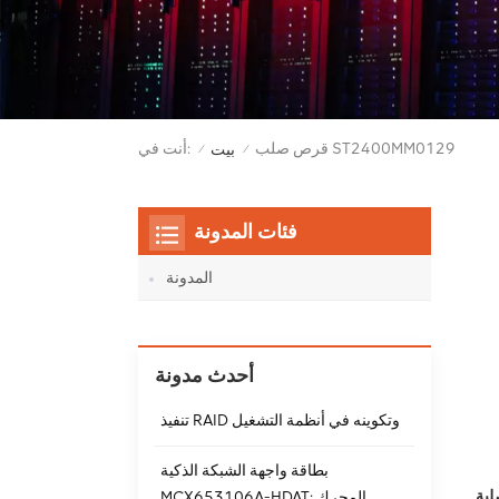
قرص صلب ST2400MM0129
أنت في:
بيت
/
/
فئات المدونة
المدونة
أحدث مدونة
تنفيذ RAID وتكوينه في أنظمة التشغيل
بطاقة واجهة الشبكة الذكية
MCX653106A-HDAT: المحرك