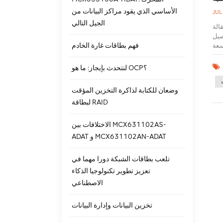
الأساسي الذي يقود مراكز البيانات من
JUL
الجيل التالي
حدث عنها
Ex المصنعة بواسطة Seagate. فيما يلي المواصفات والمزايا
فهم بطاقات غارة الخادم
2 تيرا بايت ، والتي يمكن أن تستوعب كمية كبيرة من البيانات. 2. الواجهة:
1000 دورة في الدقيقة ، مما يوفر سرعة
ؤقت سعة 256 ميجابايت ، يمكنها
لنتحدث بإيجاز: ما هو OCP؟
ذلك المستشعرات
HDD ST2400M لبيئة التخزين على
وضعان للكتابة لذاكرة التخزين المؤقت
المتانة: قرص صلب لديه
لبطاقة RAID
ت SAS
 لا
قراص صلبة عالية الأداء فحسب ، بل توفر أيضًا محرك الأقراص الأصلي الجديد بطاقة الغارة,بطاقة HBA,بطاقة فايبر,بطاقة الشبكة،
الاختلافات بين MCX631102AS-
اور
ADAT و MCX631102AN-ADAT
تلعب بطاقات الشبكة دورا مهما في
تعزيز تطوير تكنولوجيا الذكاء
الاصطناعي
تخزين البيانات وإدارة البيانات