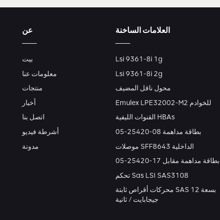
العلامات الساخنة
عن
Lsi 9361-8i 1g
بيت
Lsi 9361-8i 2g
معلومات عنا
محول ناقل المضيف
منتجات
Emulex LPE32002-M2 للخوادم
أخبار
القنوات الليفية HBAs
اتصل بنا
بطاقة مداهمة 08-25420-05
أشرطة فيديو
موصلات SFF8643 الداخلية
مدونة
بطاقة مداهمة مقابل 17-25420-05
تحكم Sas LSI SAS3108
محركات أقراص ثابتة SAS بسعة 12
جيجابايت / ثانية