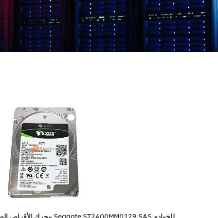
محرك الأقراص الصلبة Seagate ST2400MM0129 SAS للخوادم