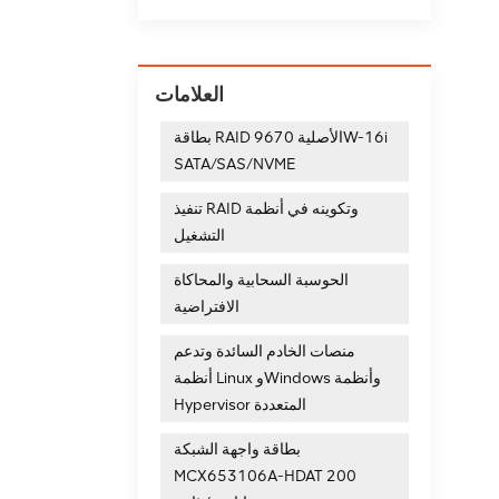
العلامات
بطاقة RAID الأصلية 9670W-16i
SATA/SAS/NVME
تنفيذ RAID وتكوينه في أنظمة
التشغيل
الحوسبة السحابية والمحاكاة
الافتراضية
منصات الخادم السائدة وتدعم
أنظمة Linux وWindows وأنظمة
Hypervisor المتعددة
بطاقة واجهة الشبكة
MCX653106A-HDAT 200