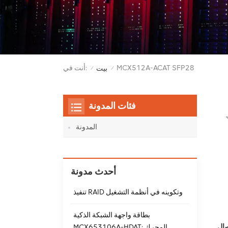
MCX512A-ACAT SFP28
أنت في:
بيت
/
/
فئات المدونة
المدونة
أحدث مدونة
تنفيذ RAID وتكوينه في أنظمة التشغيل
بطاقة واجهة الشبكة الذكية
MCX653106A-HDAT: المحرك