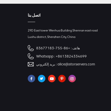
اتصل بنا
29D East tower Wenhua Building Shennan east road
Luohu district, Shenzhen City, China
هاتف :
+86-755-83677183
Whatsapp :
+8613824334699
alice@storservers.com
بريد إلكتروني :