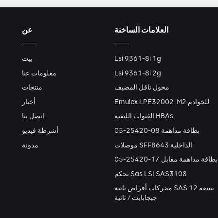
العلامات الساخنة
عن
Lsi 9361-8i 1g
بيت
Lsi 9361-8i 2g
معلومات عنا
محول ناقل المضيف
منتجات
Emulex LPE32002-M2 للخوادم
أخبار
القنوات الليفية HBAs
اتصل بنا
بطاقة مداهمة 08-25420-05
أشرطة فيديو
موصلات SFF8643 الداخلية
مدونة
بطاقة مداهمة مقابل 17-25420-05
تحكم Sas LSI SAS3108
محركات أقراص ثابتة SAS بسعة 12
جيجابايت / ثانية