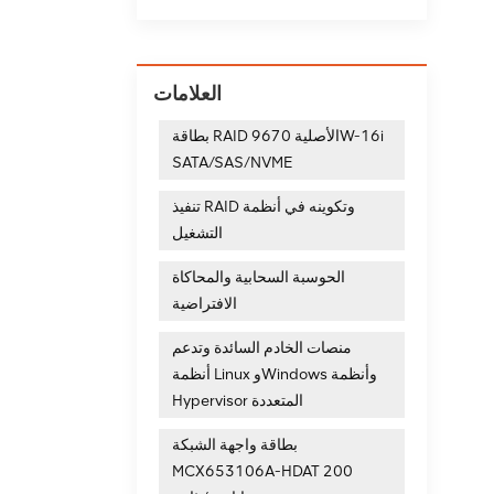
العلامات
بطاقة RAID الأصلية 9670W-16i
SATA/SAS/NVME
تنفيذ RAID وتكوينه في أنظمة
التشغيل
الحوسبة السحابية والمحاكاة
الافتراضية
منصات الخادم السائدة وتدعم
أنظمة Linux وWindows وأنظمة
Hypervisor المتعددة
بطاقة واجهة الشبكة
MCX653106A-HDAT 200