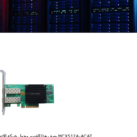
يصف هذا القسم محول شبكة الاتصال MCX512A-ACAT