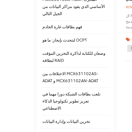
الأساسي الذي يقود مراكز البيانات من
NOV
الجيل التالي
ال MCX512A-ACAT تم تصميمه لمراكز البيانات وتطبيقات المؤسسات. هذا بطاقة الشبكة يستخدم تقنية متقدمة وتصميمًا مبتكرًا لتوفير أداء وموثوقية
لاتصال
فهم بطاقات غارة الخادم
دمة
وقية
نات
لنتحدث بإيجاز: ما هو OCP؟
واء
الموثوقية
وضعان للكتابة لذاكرة التخزين المؤقت
ال أدائه
لبطاقة RAID
اءة
لاث
الاختلافات بين MCX631102AS-
ADAT و MCX631102AN-ADAT
تلعب بطاقات الشبكة دورا مهما في
تعزيز تطوير تكنولوجيا الذكاء
الاصطناعي
تخزين البيانات وإدارة البيانات