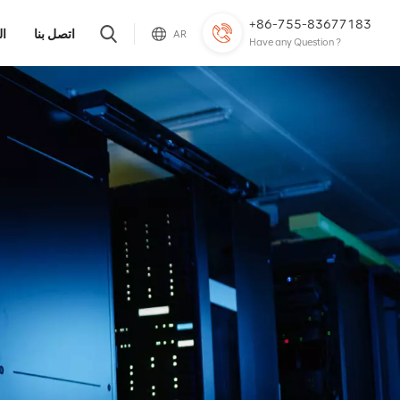
+86-755-83677183
اتصل بنا
ال
AR
Have any Question ?