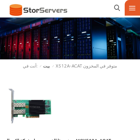
أنت في:
X512A-ACAT متوفر في المخزون
بيت
/
/