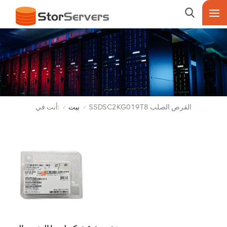
أنت في:
SSDSC2KG019T8 القرص الصلب
بيت
/
/