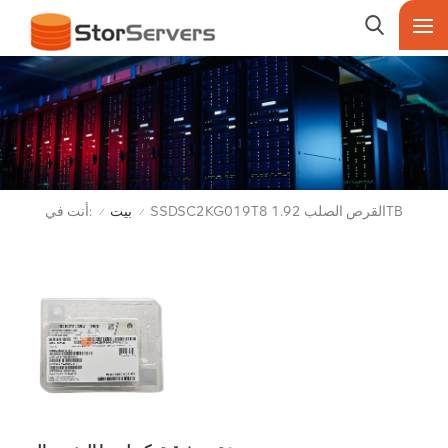
أنت في:
SSDSC2KG019T8 القرص الصلب 1.92TB
بيت
/
/