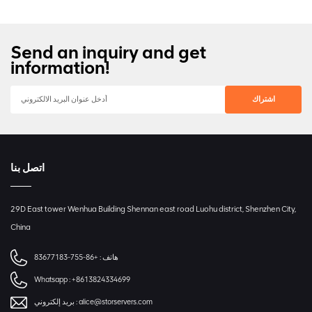
Send an inquiry and get
information!
اتصل بنا
29D East tower Wenhua Building Shennan east road Luohu district, Shenzhen City,
China
هاتف :
+86-755-83677183
Whatsapp :
+8613824334699
alice@storservers.com
بريد إلكتروني :