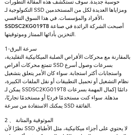
حوسبة جديدة. سوف تستكشف هذه المقالة التطورات
التكنولوجية لـ SSD ومزاياها العديدة لكل من المستخدمين
الأفراد والمؤسسات. في هذا السوق التنافسي،
أصبحت الشركة الرائدة في صناعة
SSDSC2KG019T8
التخزين بأدائها الممتاز وموثوقيتها.
1-سرعة البرق
بالمقارنة مع محركات الأقراص الصلبة الميكانيكية التقليدية،
تتمتع محركات أقراص SSD بسرعات وصول أسرع
واستجابات أكثر استجابة. سواء كان الأمر يتعلق بتشغيل
نظام التشغيل أو تحميل التطبيقات أو نقل الملفات الكبيرة،
يمكن لـ SSDSC2KG019T8 دائمًا إكمال المهمة بسرعات
مذهلة. سواء كنت مستخدمًا فرديًا أو مستخدمًا تجاريًا،
يمكنك الاستفادة من سرعة SSD الفائقة.
2 、 الموثوقية والمتانة
نظرًا لأن SSD لا يحتوي على أجزاء ميكانيكية، مثل الأطباق