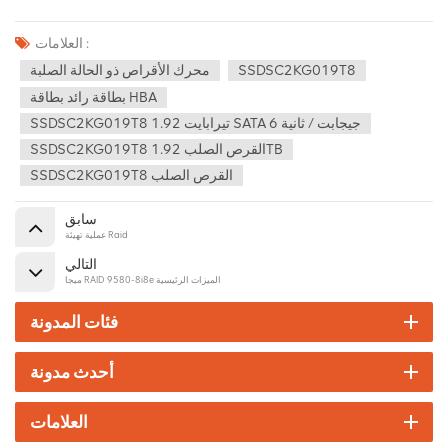
العلامات :
SSDSC2KG019T8
محرك الأقراص ذو الحالة الصلبة
بطاقة رائد بطاقة HBA
SSDSC2KG019T8 1.92 تيرابايت SATA 6 جيجابت / ثانية
SSDSC2KG019T8 القرص الصلب 1.92TB
SSDSC2KG019T8 القرص الصلب
سابق
عملية تهيئة Raid
التالي
ميجا RAID 9580-8i8e الميزات الرئيسية
فئات المدونة
أحدث مدونة
العلامات