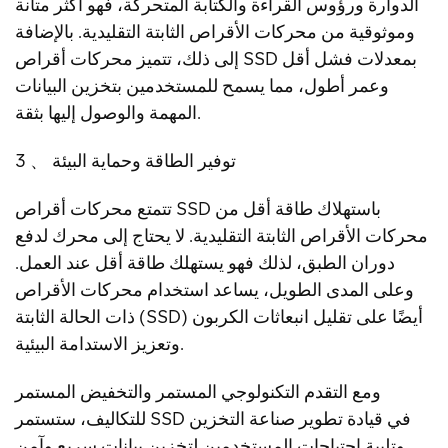
الدوارة ورؤوس القراءة والكتابة المتحركة، فهو أكثر متانة
وموثوقية من محركات الأقراص الثابتة التقليدية. بالإضافة
إلى ذلك، تتميز محركات أقراص SSD بمعدلات فشل أقل
وعمر أطول، مما يسمح للمستخدمين بتخزين البيانات
المهمة والوصول إليها بثقة.
3 、 توفير الطاقة وحماية البيئة
تتمتع محركات أقراص SSD باستهلاك طاقة أقل من
محركات الأقراص الثابتة التقليدية. لا يحتاج إلى محرك لدفع
دوران الطبق، لذلك فهو يستهلك طاقة أقل عند العمل.
وعلى المدى الطويل، يساعد استخدام محركات الأقراص
ذات الحالة الثابتة (SSD) أيضًا على تقليل انبعاثات الكربون
وتعزيز الاستدامة البيئية.
ومع التقدم التكنولوجي المستمر والتخفيض المستمر
للتكاليف، ستستمر SSD في قيادة تطوير صناعة التخزين
وتلبية احتياجات المستخدمين لتخزين بيانات سريع وآمن